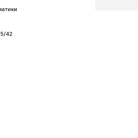
матики
55/42