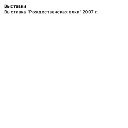
Выставки
Выставка "Рождественская елка" 2007 г.
© 2019 Сахалинский Областной Краеведческий Музей
Все права защищены.
Условия использования материалов сайта
Отправить сообщение
Сообщение об ошибке
Перейти на сайт музея