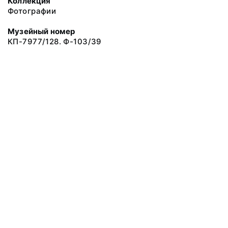
Коллекция
Фотографии
Музейный номер
КП-7977/128. Ф-103/39
© 2019 Сахалинский Областной Краеведческий Музей
Все права защищены.
Условия использования материалов сайта
Отправить сообщение
Сообщение об ошибке