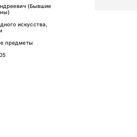
Андреевич (Бывшие
ны)
дного искусства,
и
ые предметы
05