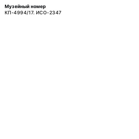
Музейный номер
КП-4994/17. ИСО-2347
© 2019 Сахалинский Областной Краеведческий Музей
Все права защищены.
Условия использования материалов сайта
Отправить сообщение
Сообщение об ошибке
Перейти на сайт музея