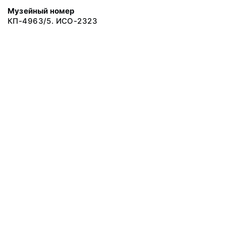
Музейный номер
КП-4963/5. ИСО-2323
© 2019 Сахалинский Областной Краеведческий Музей
Все права защищены.
Условия использования материалов сайта
Отправить сообщение
Сообщение об ошибке
Перейти на сайт музея