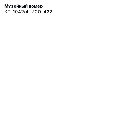
Музейный номер
КП-1942/4. ИСО-432
© 2019 Сахалинский Областной Краеведческий Музей
Все права защищены.
Условия использования материалов сайта
Отправить сообщение
Сообщение об ошибке
Перейти на сайт музея