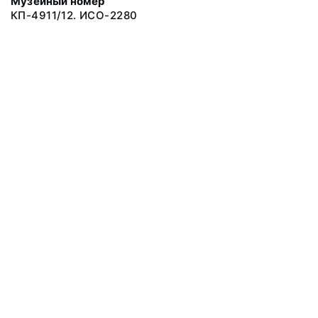
Музейный номер
КП-4911/12. ИСО-2280
© 2019 Сахалинский Областной Краеведческий Музей
Все права защищены.
Условия использования материалов сайта
Отправить сообщение
Сообщение об ошибке
Перейти на сайт музея