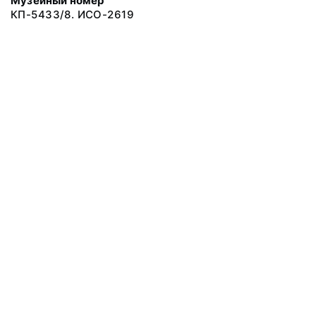
Музейный номер
КП-5433/8. ИСО-2619
© 2019 Сахалинский Областной Краеведческий Музей
Все права защищены.
Условия использования материалов сайта
Отправить сообщение
Сообщение об ошибке
Перейти на сайт музея