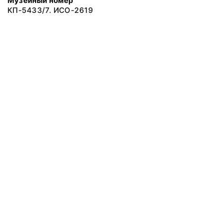
Музейный номер
КП-5433/7. ИСО-2619
© 2019 Сахалинский Областной Краеведческий Музей
Все права защищены.
Условия использования материалов сайта
Отправить сообщение
Сообщение об ошибке
Перейти на сайт музея