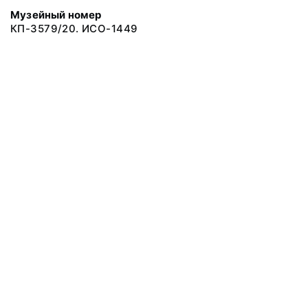
Музейный номер
КП-3579/20. ИСО-1449
© 2019 Сахалинский Областной Краеведческий Музей
Все права защищены.
Условия использования материалов сайта
Отправить сообщение
Сообщение об ошибке
Перейти на сайт музея