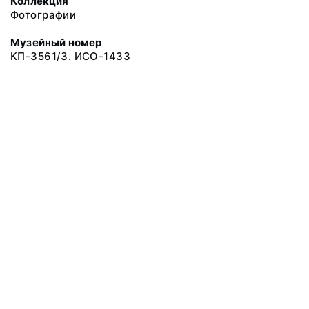
Коллекция
Фотографии
Музейный номер
КП-3561/3. ИСО-1433
© 2019 Сахалинский Областной Краеведческий Музей
Все права защищены.
Условия использования материалов сайта
Отправить сообщение
Сообщение об ошибке