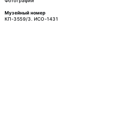
Фотографии
Музейный номер
КП-3559/3. ИСО-1431
© 2019 Сахалинский Областной Краеведческий Музей
Все права защищены.
Условия использования материалов сайта
Отправить сообщение
Сообщение об ошибке
Перейти на сайт музея