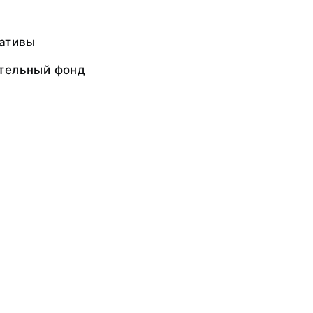
гативы
тельный фонд