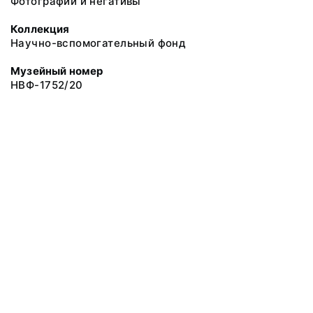
Фотографии и негативы
Коллекция
Научно-вспомогательный фонд
Музейный номер
НВФ-1752/20
© 2019 Сахалинский Областной Краеведческий Музей
Все права защищены.
Условия использования материалов сайта