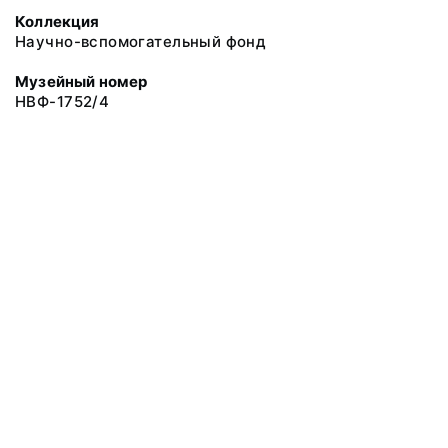
Коллекция
Научно-вспомогательный фонд
Музейный номер
НВФ-1752/4
© 2019 Сахалинский Областной Краеведческий Музей
Все права защищены.
Условия использования материалов сайта
Отправить сообщение