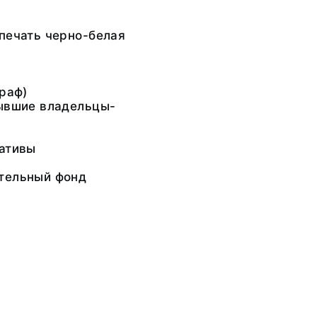
печать черно-белая
граф)
Бывшие владельцы-
гативы
тельный фонд