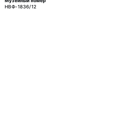
Музейный номер
НВФ-1836/12
© 2019 Сахалинский Областной Краеведческий Музей
Все права защищены.
Условия использования материалов сайта
Отправить сообщение
Сообщение об ошибке
Перейти на сайт музея