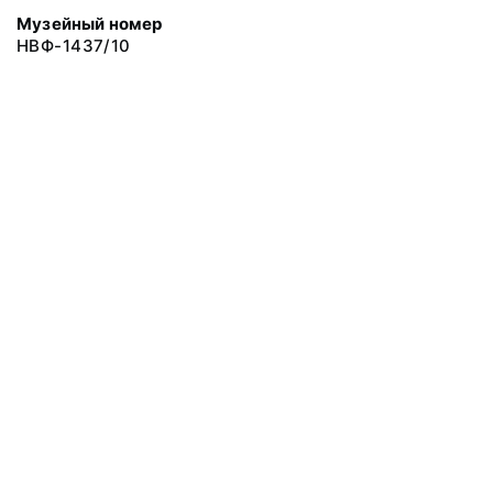
Музейный номер
НВФ-1437/10
© 2019 Сахалинский Областной Краеведческий Музей
Все права защищены.
Условия использования материалов сайта
Отправить сообщение
Сообщение об ошибке
Перейти на сайт музея