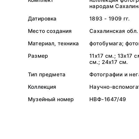
Комплект
Коллекция фотог
народам Сахалин
Датировка
1893 - 1909 гг.
Место создания
Сахалинская обл.
Материал, техника
фотобумага; фото
Размер
11х17 см.; 13х17 с
см.; 24х17 см.
Тип предмета
Фотографии и не
Коллекция
Научно-вспомога
Музейный номер
НВФ-1647/49