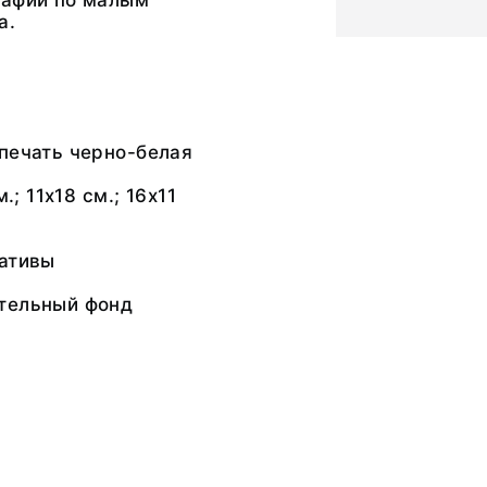
рафий по малым
а.
печать черно-белая
м.; 11х18 см.; 16х11
гативы
тельный фонд