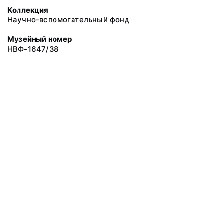
Коллекция
Научно-вспомогательный фонд
Музейный номер
НВФ-1647/38
© 2019 Сахалинский Областной Краеведческий Музей
Все права защищены.
Условия использования материалов сайта
Отправить сообщение