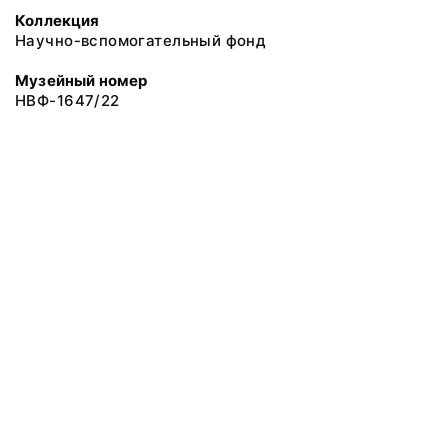
Коллекция
Научно-вспомогательный фонд
Музейный номер
НВФ-1647/22
© 2019 Сахалинский Областной Краеведческий Музей
Все права защищены.
Условия использования материалов сайта
Отправить сообщение