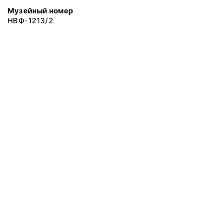
Музейный номер
НВФ-1213/2
© 2019 Сахалинский Областной Краеведческий Музей
Все права защищены.
Условия использования материалов сайта
Отправить сообщение
Сообщение об ошибке
Перейти на сайт музея