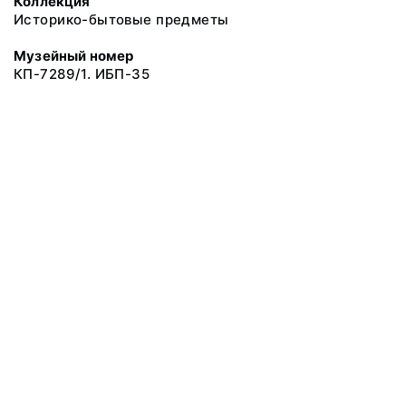
Коллекция
Историко-бытовые предметы
Музейный номер
КП-7289/1. ИБП-35
© 2019 Сахалинский Областной Краеведческий Музей
Все права защищены.
Условия использования материалов сайта
Отправить сообщение
Сообщение об ошибке