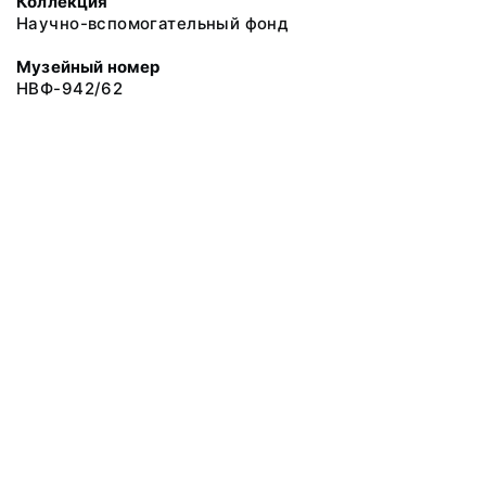
Коллекция
Научно-вспомогательный фонд
Музейный номер
НВФ-942/62
© 2019 Сахалинский Областной Краеведческий Музей
Все права защищены.
Условия использования материалов сайта
Отправить сообщение
Сообщение об ошибке