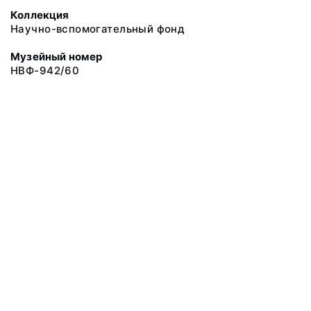
Коллекция
Научно-вспомогательный фонд
Музейный номер
НВФ-942/60
© 2019 Сахалинский Областной Краеведческий Музей
Все права защищены.
Условия использования материалов сайта
Отправить сообщение