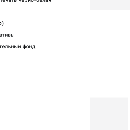
печать черно-белая
р)
гативы
тельный фонд