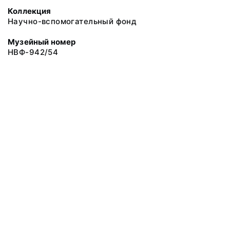
Коллекция
Научно-вспомогательный фонд
Музейный номер
НВФ-942/54
© 2019 Сахалинский Областной Краеведческий Музей
Все права защищены.
Условия использования материалов сайта
Отправить сообщение