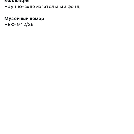
Коллекция
Научно-вспомогательный фонд
Музейный номер
НВФ-942/29
© 2019 Сахалинский Областной Краеведческий Музей
Все права защищены.
Условия использования материалов сайта
Отправить сообщение
Сообщение об ошибке