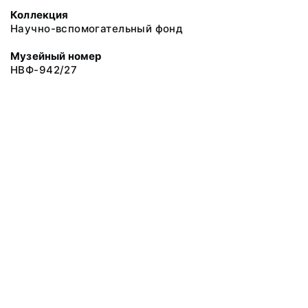
Коллекция
Научно-вспомогательный фонд
Музейный номер
НВФ-942/27
© 2019 Сахалинский Областной Краеведческий Музей
Все права защищены.
Условия использования материалов сайта
Отправить сообщение