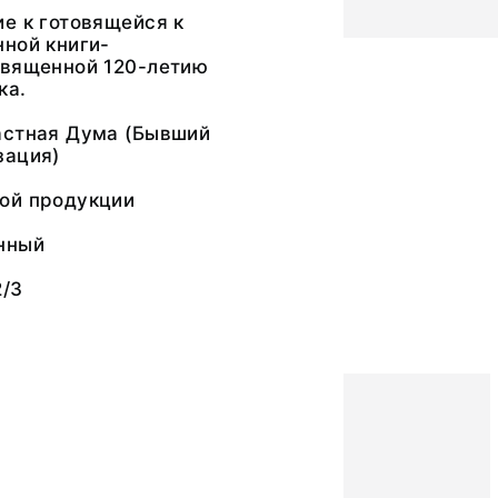
е к готовящейся к
ной книги-
священной 120-летию
ка.
астная Дума (Бывший
зация)
ой продукции
нный
2/3