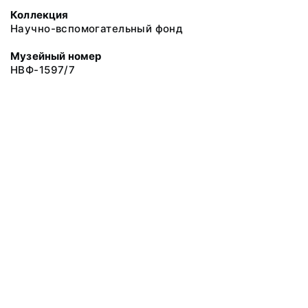
Коллекция
Научно-вспомогательный фонд
Музейный номер
НВФ-1597/7
© 2019 Сахалинский Областной Краеведческий Музей
Все права защищены.
Условия использования материалов сайта
Отправить сообщение