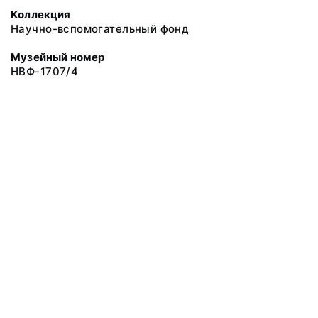
Коллекция
Научно-вспомогательный фонд
Музейный номер
НВФ-1707/4
© 2019 Сахалинский Областной Краеведческий Музей
Все права защищены.
Условия использования материалов сайта
Отправить сообщение