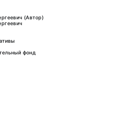
ргеевич (Автор)
ергеевич
гативы
тельный фонд