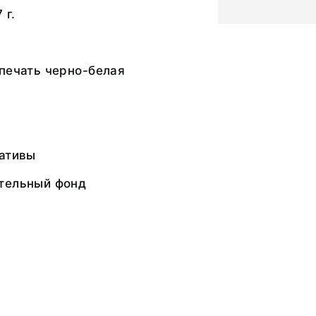
 г.
печать черно-белая
гативы
тельный фонд