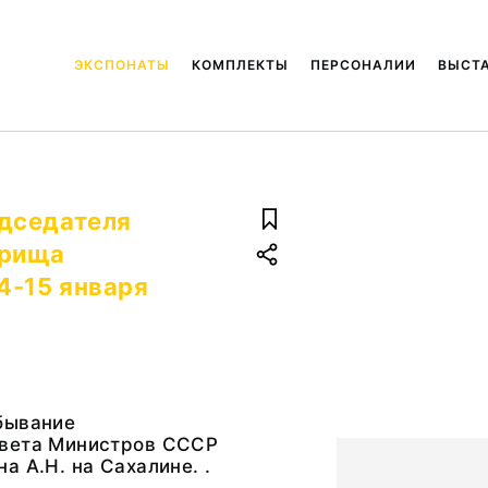
ЭКСПОНАТЫ
КОМПЛЕКТЫ
ПЕРСОНАЛИИ
ВЫСТ
дседателя
арища
14-15 января
бывание
вета Министров СССР
а А.Н. на Сахалине. .