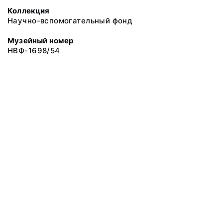
Коллекция
Научно-вспомогательный фонд
Музейный номер
НВФ-1698/54
© 2019 Сахалинский Областной Краеведческий Музей
Все права защищены.
Условия использования материалов сайта
Отправить сообщение