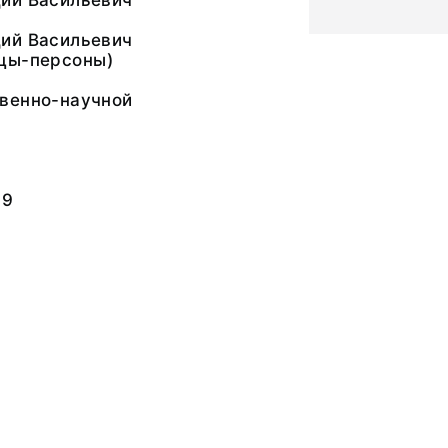
ий Васильевич
ий Васильевич
цы-персоны)
венно-научной
89