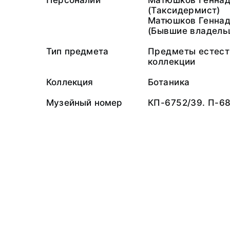
Персоналии
Матюшков Геннад
(Таксидермист)
Матюшков Геннад
(Бывшие владель
Тип предмета
Предметы естест
коллекции
Коллекция
Ботаника
Музейный номер
КП-6752/39. П-6