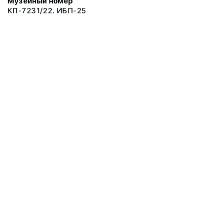
Музейный номер
КП-7231/22. ИБП-25
© 2019 Сахалинский Областной Краеведческий Музей
Все права защищены.
Условия использования материалов сайта
Отправить сообщение
Сообщение об ошибке
Перейти на сайт музея