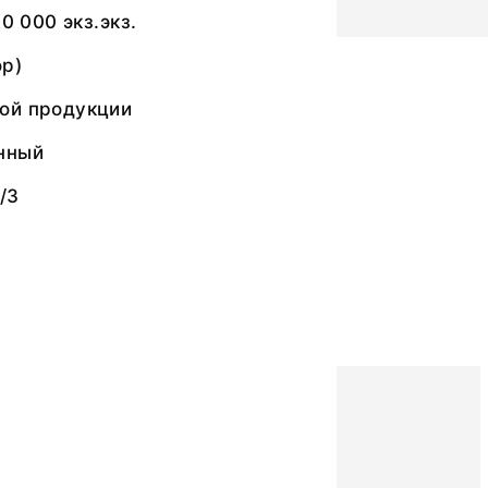
10 000 экз.экз.
ор)
ой продукции
нный
/3