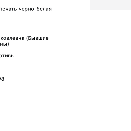
печать черно-белая
Яковлевна (Бывшие
ны)
гативы
/8