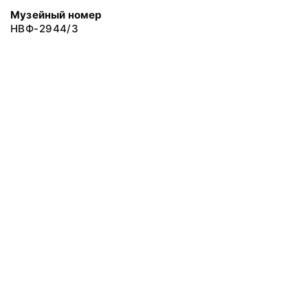
Музейный номер
НВФ-2944/3
© 2019 Сахалинский Областной Краеведческий Музей
Все права защищены.
Условия использования материалов сайта
Отправить сообщение
Сообщение об ошибке
Перейти на сайт музея