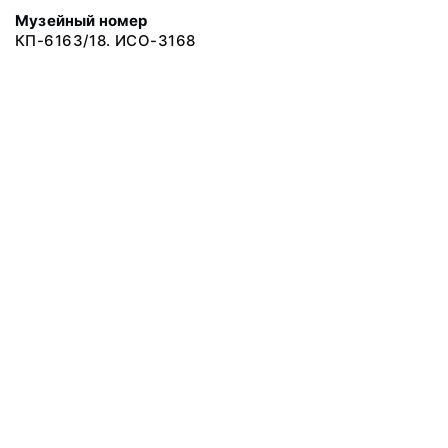
Музейный номер
КП-6163/18. ИСО-3168
© 2019 Сахалинский Областной Краеведческий Музей
Все права защищены.
Условия использования материалов сайта
Отправить сообщение
Сообщение об ошибке
Перейти на сайт музея