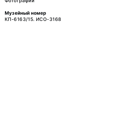
Фотографии
Музейный номер
КП-6163/15. ИСО-3168
© 2019 Сахалинский Областной Краеведческий Музей
Все права защищены.
Условия использования материалов сайта
Отправить сообщение
Сообщение об ошибке
Перейти на сайт музея