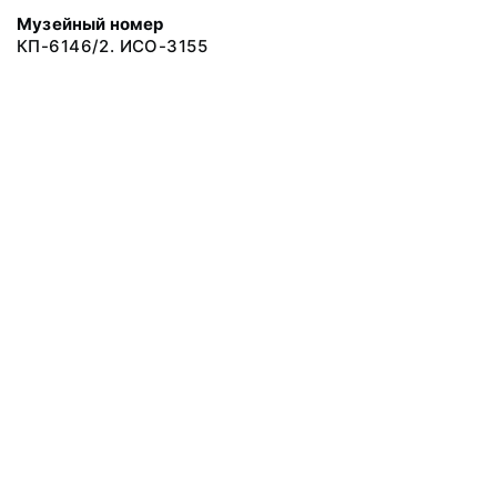
Музейный номер
КП-6146/2. ИСО-3155
© 2019 Сахалинский Областной Краеведческий Музей
Все права защищены.
Условия использования материалов сайта
Отправить сообщение
Сообщение об ошибке
Перейти на сайт музея