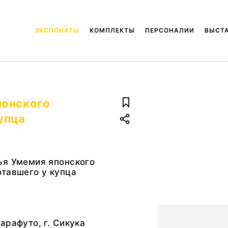
ЭКСПОНАТЫ
КОМПЛЕКТЫ
ПЕРСОНАЛИИ
ВЫСТ
понского
упца
ья Умемия японского
отавшего у купца
арафуто, г. Сикука