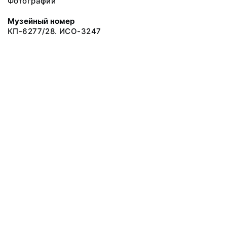
Фотографии
Музейный номер
КП-6277/28. ИСО-3247
© 2019 Сахалинский Областной Краеведческий Музей
Все права защищены.
Условия использования материалов сайта
Отправить сообщение
Сообщение об ошибке
Перейти на сайт музея