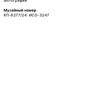
Фотографии
Музейный номер
КП-6277/24. ИСО-3247
© 2019 Сахалинский Областной Краеведческий Музей
Все права защищены.
Условия использования материалов сайта
Отправить сообщение
Сообщение об ошибке
Перейти на сайт музея