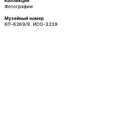
Коллекция
Фотографии
Музейный номер
КП-6269/9. ИСО-3239
© 2019 Сахалинский Областной Краеведческий Музей
Все права защищены.
Условия использования материалов сайта
Отправить сообщение
Сообщение об ошибке