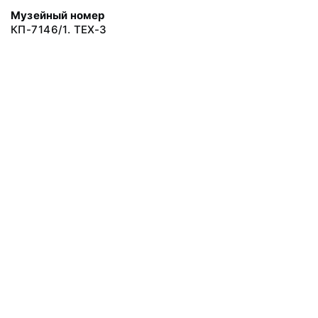
Музейный номер
КП-7146/1. ТЕХ-3
© 2019 Сахалинский Областной Краеведческий Музей
Все права защищены.
Условия использования материалов сайта
Отправить сообщение
Сообщение об ошибке
Перейти на сайт музея