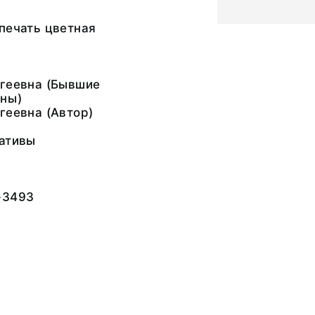
печать цветная
ргеевна (Бывшие
ны)
геевна (Автор)
гативы
-3493