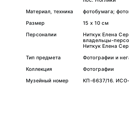
пос. Ноглики
Материал, техника
фотобумага; фото
Размер
15 х 10 см
Персоналии
Ниткук Елена Се
владельцы-персо
Ниткук Елена Сер
Тип предмета
Фотографии и не
Коллекция
Фотографии
Музейный номер
КП-6637/16. ИСО